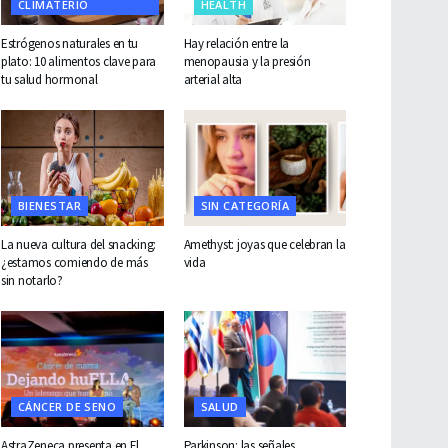
CLIMATERIO
HEALTH
Estrógenos naturales en tu
Hay relación entre la
plato: 10 alimentos clave para
menopausia y la presión
tu salud hormonal
arterial alta
BIENESTAR
SIN CATEGORÍA
La nueva cultura del snacking:
Amethyst: joyas que celebran la
¿estamos comiendo de más
vida
sin notarlo?
CÁNCER DE SENO
SALUD
AstraZeneca presenta en El
Parkinson: las señales