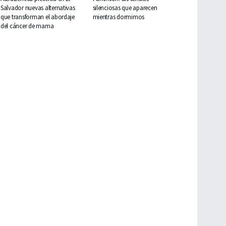
Salvador nuevas alternativas
silenciosas que aparecen
que transforman el abordaje
mientras dormimos
del cáncer de mama