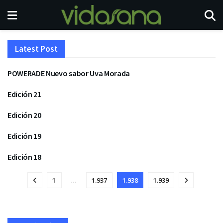
Latest Post
POWERADE Nuevo sabor Uva Morada
LANZAMIENTOS & NOVEDADES
Edición 21
REVISTAS
Edición 20
REVISTAS
Edición 19
REVISTAS
Edición 18
REVISTAS
1
…
1.937
1.938
1.939