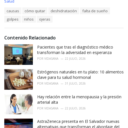
C
Salud
a
T
causas
cómo quitar
deshidratación
falta de sueño
t
a
e
golpes
niños
ojeras
g
g
s
o
:
r
i
Contenido Relacionado
e
Pacientes que tras el diagnóstico médico
s
:
transforman la adversidad en esperanza
POR
VIDASANA
22 JULIO, 2026
Estrógenos naturales en tu plato: 10 alimentos
clave para tu salud hormonal
POR
VIDASANA
31 JULIO, 2026
Hay relación entre la menopausia y la presión
arterial alta
POR
VIDASANA
22 JULIO, 2026
AstraZeneca presenta en El Salvador nuevas
alternativas que transforman el abordaje del