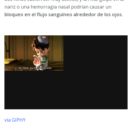
nariz o una hemorragia nasal podrían causar un
bloqueo en el flujo sanguíneo alrededor de los ojos.
via GIPHY