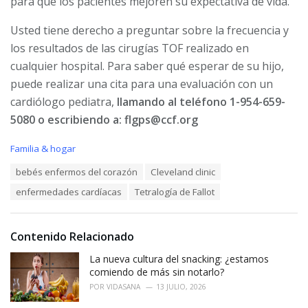
para que los pacientes mejoren su expectativa de vida.
Usted tiene derecho a preguntar sobre la frecuencia y
los resultados de las cirugías TOF realizado en
cualquier hospital. Para saber qué esperar de su hijo,
puede realizar una cita para una evaluación con un
cardiólogo pediatra,
llamando al teléfono 1-954-659-
5080 o escribiendo a: flgps@ccf.org
C
Familia & hogar
a
T
bebés enfermos del corazón
Cleveland clinic
t
a
e
enfermedades cardíacas
Tetralogía de Fallot
g
g
s
o
:
r
i
Contenido Relacionado
e
La nueva cultura del snacking: ¿estamos
s
:
comiendo de más sin notarlo?
POR
VIDASANA
13 JULIO, 2026