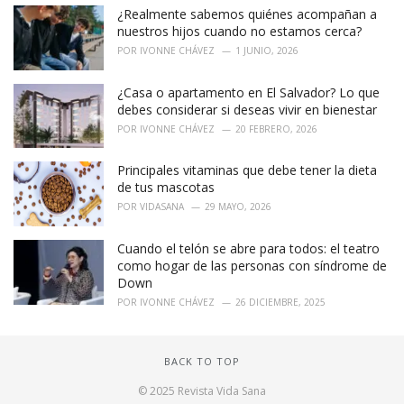
¿Realmente sabemos quiénes acompañan a
nuestros hijos cuando no estamos cerca?
POR
IVONNE CHÁVEZ
1 JUNIO, 2026
¿Casa o apartamento en El Salvador? Lo que
debes considerar si deseas vivir en bienestar
POR
IVONNE CHÁVEZ
20 FEBRERO, 2026
Principales vitaminas que debe tener la dieta
de tus mascotas
POR
VIDASANA
29 MAYO, 2026
Cuando el telón se abre para todos: el teatro
como hogar de las personas con síndrome de
Down
POR
IVONNE CHÁVEZ
26 DICIEMBRE, 2025
BACK TO TOP
© 2025 Revista Vida Sana