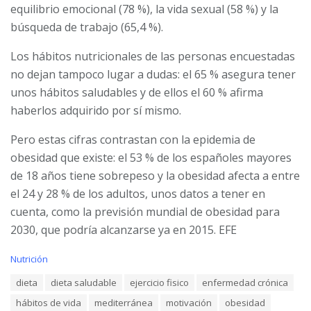
equilibrio emocional (78 %), la vida sexual (58 %) y la
búsqueda de trabajo (65,4 %).
Los hábitos nutricionales de las personas encuestadas
no dejan tampoco lugar a dudas: el 65 % asegura tener
unos hábitos saludables y de ellos el 60 % afirma
haberlos adquirido por sí mismo.
Pero estas cifras contrastan con la epidemia de
obesidad que existe: el 53 % de los españoles mayores
de 18 años tiene sobrepeso y la obesidad afecta a entre
el 24 y 28 % de los adultos, unos datos a tener en
cuenta, como la previsión mundial de obesidad para
2030, que podría alcanzarse ya en 2015. EFE
C
Nutrición
a
T
dieta
dieta saludable
ejercicio fisico
enfermedad crónica
t
a
e
hábitos de vida
mediterránea
motivación
obesidad
g
g