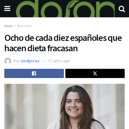
Inicio
Nutrición
Ocho de cada diez españoles que
hacen dieta fracasan
Por
cindycruz
12 años ago