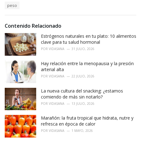
s
o
peso
:
r
i
e
Contenido Relacionado
s
:
Estrógenos naturales en tu plato: 10 alimentos
clave para tu salud hormonal
POR
VIDASANA
31 JULIO, 2026
Hay relación entre la menopausia y la presión
arterial alta
POR
VIDASANA
22 JULIO, 2026
La nueva cultura del snacking: ¿estamos
comiendo de más sin notarlo?
POR
VIDASANA
13 JULIO, 2026
Marañón: la fruta tropical que hidrata, nutre y
refresca en época de calor
POR
VIDASANA
1 MAYO, 2026