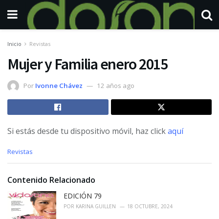
Inicio
Revistas
Mujer y Familia enero 2015
Por
Ivonne Chávez
12 años ago
Si estás desde tu dispositivo móvil, haz click
aquí
C
Revistas
a
t
e
Contenido Relacionado
g
o
EDICIÓN 79
r
POR
KARINA GUILLEN
18 OCTUBRE, 2024
i