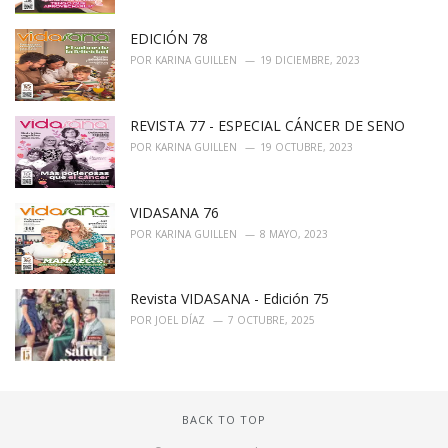
e
s
EDICIÓN 78
:
POR
KARINA GUILLEN
19 DICIEMBRE, 2023
REVISTA 77 - ESPECIAL CÁNCER DE SENO
POR
KARINA GUILLEN
19 OCTUBRE, 2023
VIDASANA 76
POR
KARINA GUILLEN
8 MAYO, 2023
Revista VIDASANA - Edición 75
POR
JOEL DÍAZ
7 OCTUBRE, 2025
BACK TO TOP