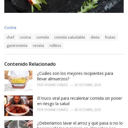
C
Cocina
a
T
chef
cocina
comida
comida saludable
dieta
frutas
t
a
e
gastronimía
receta
rollitos
g
g
s
o
:
r
i
Contenido Relacionado
e
¿Cuáles son los mejores recipientes para
s
:
llevar almuerzos?
POR
IVONNE CHÁVEZ
29 OCTUBRE, 2025
El truco viral para recalentar comida sin poner
en riesgo la salud
POR
IVONNE CHÁVEZ
30 OCTUBRE, 2025
¿Deberíamos lavar el arroz y qué pasa si no lo