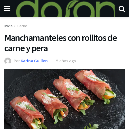
Inicio
Cocina
Manchamanteles con rollitos de
carne y pera
Por
Karina Guillen
5 años ago