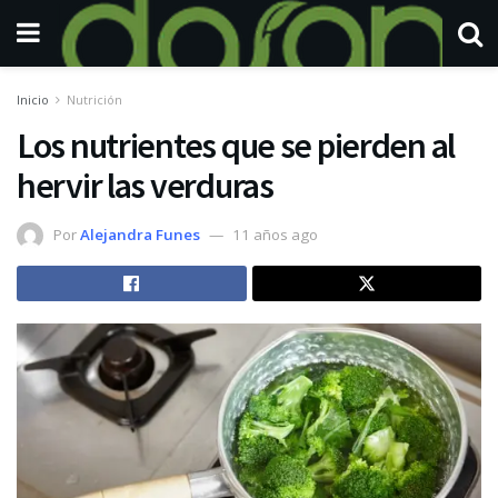
Inicio
Nutrición
Los nutrientes que se pierden al
hervir las verduras
Por
Alejandra Funes
11 años ago