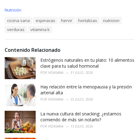
C
Nutrición
a
T
cocina sana
espinacas
hervir
hortalizas
nutricion
t
a
e
verduras
vitamina k
g
g
s
o
:
r
i
Contenido Relacionado
e
Estrógenos naturales en tu plato: 10 alimentos
s
:
clave para tu salud hormonal
POR
VIDASANA
31 JULIO, 2026
Hay relación entre la menopausia y la presión
arterial alta
POR
VIDASANA
22 JULIO, 2026
La nueva cultura del snacking: ¿estamos
comiendo de más sin notarlo?
POR
VIDASANA
13 JULIO, 2026