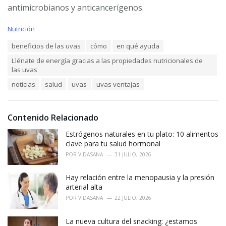
antimicrobianos y anticancerígenos.
C
Nutrición
a
T
beneficios de las uvas
cómo
en qué ayuda
t
a
e
Llénate de energía gracias a las propiedades nutricionales de
g
g
las uvas
s
o
:
r
noticias
salud
uvas
uvas ventajas
i
e
s
Contenido Relacionado
:
Estrógenos naturales en tu plato: 10 alimentos
clave para tu salud hormonal
POR
VIDASANA
31 JULIO, 2026
Hay relación entre la menopausia y la presión
arterial alta
POR
VIDASANA
22 JULIO, 2026
La nueva cultura del snacking: ¿estamos