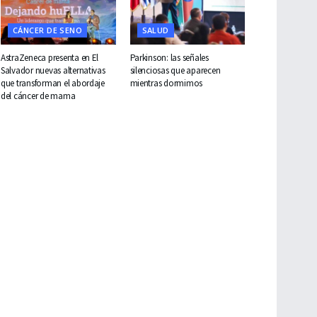
CÁNCER DE SENO
SALUD
AstraZeneca presenta en El
Parkinson: las señales
Salvador nuevas alternativas
silenciosas que aparecen
que transforman el abordaje
mientras dormimos
del cáncer de mama