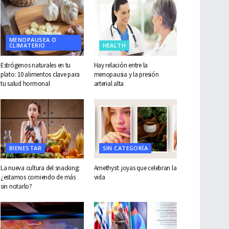
MENOPAUSEA O
CLIMATERIO
HEALTH
Estrógenos naturales en tu
Hay relación entre la
plato: 10 alimentos clave para
menopausia y la presión
tu salud hormonal
arterial alta
BIENESTAR
SIN CATEGORÍA
La nueva cultura del snacking:
Amethyst: joyas que celebran la
¿estamos comiendo de más
vida
sin notarlo?