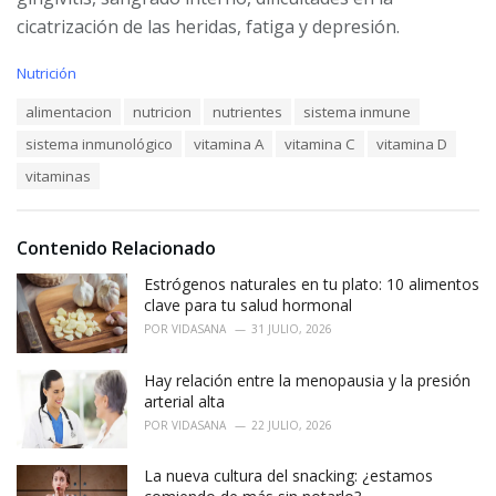
cicatrización de las heridas, fatiga y depresión.
C
Nutrición
a
T
alimentacion
nutricion
nutrientes
sistema inmune
t
a
e
sistema inmunológico
vitamina A
vitamina C
vitamina D
g
g
s
o
vitaminas
:
r
i
e
Contenido Relacionado
s
:
Estrógenos naturales en tu plato: 10 alimentos
clave para tu salud hormonal
POR
VIDASANA
31 JULIO, 2026
Hay relación entre la menopausia y la presión
arterial alta
POR
VIDASANA
22 JULIO, 2026
La nueva cultura del snacking: ¿estamos