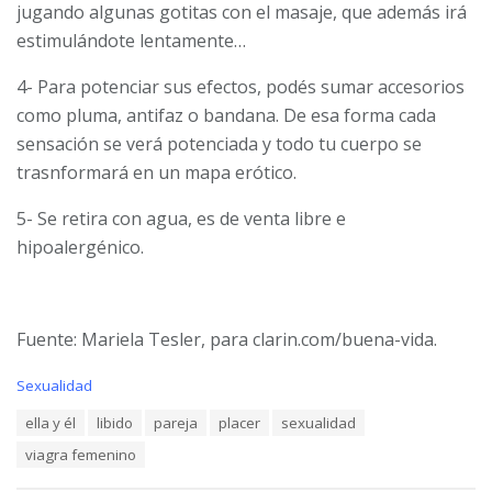
jugando algunas gotitas con el masaje, que además irá
estimulándote lentamente…
4- Para potenciar sus efectos, podés sumar accesorios
como pluma, antifaz o bandana. De esa forma cada
sensación se verá potenciada y todo tu cuerpo se
trasnformará en un mapa erótico.
5- Se retira con agua, es de venta libre e
hipoalergénico.
Fuente: Mariela Tesler, para clarin.com/buena-vida.
C
Sexualidad
a
T
ella y él
libido
pareja
placer
sexualidad
t
a
e
viagra femenino
g
g
s
o