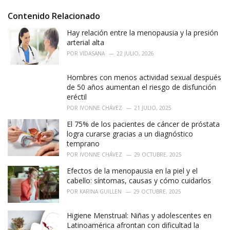
:
r
i
Contenido Relacionado
e
Hay relación entre la menopausia y la presión
s
:
arterial alta
POR
VIDASANA
22 JULIO, 2026
Hombres con menos actividad sexual después
de 50 años aumentan el riesgo de disfunción
eréctil
POR
IVONNE CHÁVEZ
21 JULIO, 2025
El 75% de los pacientes de cáncer de próstata
logra curarse gracias a un diagnóstico
temprano
POR
IVONNE CHÁVEZ
29 OCTUBRE, 2025
Efectos de la menopausia en la piel y el
cabello: síntomas, causas y cómo cuidarlos
POR
KARINA GUILLEN
29 OCTUBRE, 2025
Higiene Menstrual: Niñas y adolescentes en
Latinoamérica afrontan con dificultad la