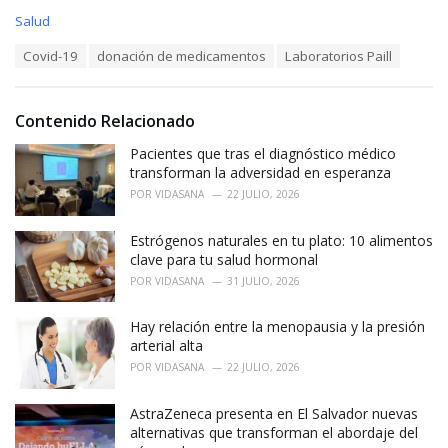
C
Salud
a
T
Covid-19
donación de medicamentos
Laboratorios Paill
t
a
e
g
g
s
o
Contenido Relacionado
:
r
i
Pacientes que tras el diagnóstico médico
e
transforman la adversidad en esperanza
s
POR
VIDASANA
22 JULIO, 2026
:
Estrógenos naturales en tu plato: 10 alimentos
clave para tu salud hormonal
POR
VIDASANA
31 JULIO, 2026
Hay relación entre la menopausia y la presión
arterial alta
POR
VIDASANA
22 JULIO, 2026
AstraZeneca presenta en El Salvador nuevas
alternativas que transforman el abordaje del