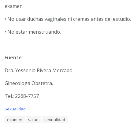
examen.
• No usar duchas vaginales ni cremas antes del estudio.
• No estar menstruando.
Fuente:
Dra. Yessenia Rivera Mercado
Ginecóloga Obstetra.
Tel.: 2268-7757
C
Sexualidad
a
T
examen
salud
sexualidad
t
a
e
g
g
s
o