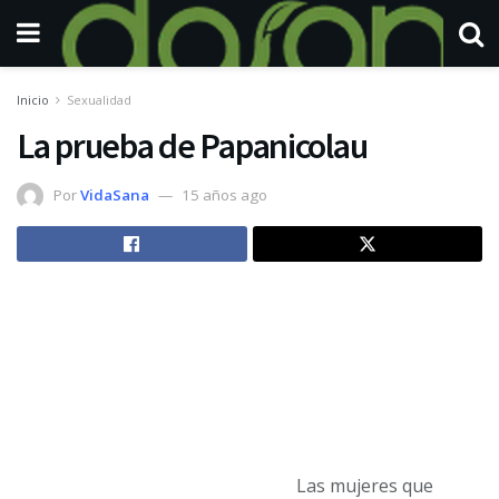
Inicio
Sexualidad
La prueba de Papanicolau
Por
VidaSana
15 años ago
Las mujeres que