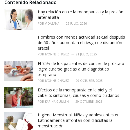
Contenido Relacionado
:
r
i
Hay relación entre la menopausia y la presión
e
arterial alta
s
POR
VIDASANA
22 JULIO, 2026
:
Hombres con menos actividad sexual después
de 50 años aumentan el riesgo de disfunción
eréctil
POR
IVONNE CHÁVEZ
21 JULIO, 2025
El 75% de los pacientes de cáncer de próstata
logra curarse gracias a un diagnóstico
temprano
POR
IVONNE CHÁVEZ
29 OCTUBRE, 2025
Efectos de la menopausia en la piel y el
cabello: síntomas, causas y cómo cuidarlos
POR
KARINA GUILLEN
29 OCTUBRE, 2025
Higiene Menstrual: Niñas y adolescentes en
Latinoamérica afrontan con dificultad la
menstruación