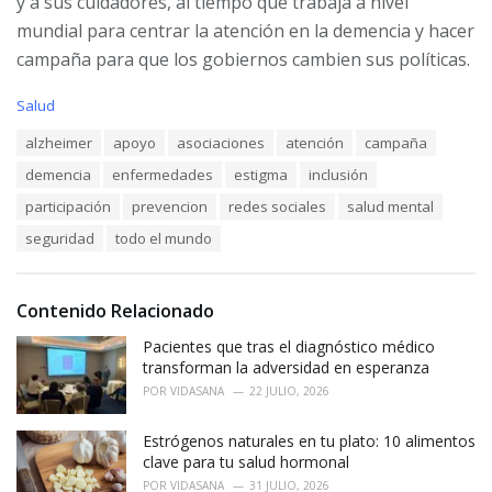
y a sus cuidadores, al tiempo que trabaja a nivel
mundial para centrar la atención en la demencia y hacer
campaña para que los gobiernos cambien sus políticas.
C
Salud
a
T
alzheimer
apoyo
asociaciones
atención
campaña
t
a
e
demencia
enfermedades
estigma
inclusión
g
g
s
o
participación
prevencion
redes sociales
salud mental
:
r
seguridad
todo el mundo
i
e
s
:
Contenido Relacionado
Pacientes que tras el diagnóstico médico
transforman la adversidad en esperanza
POR
VIDASANA
22 JULIO, 2026
Estrógenos naturales en tu plato: 10 alimentos
clave para tu salud hormonal
POR
VIDASANA
31 JULIO, 2026