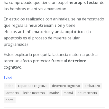
ha comprobado que tiene un papel
neuroprotector
de
las hembras mientras amamantan.
En estudios realizados con animales, se ha demostrado
que regula la
neurotransmisión
y tiene
efectos
antiinflamatorios y antiapoptóticos
(la
apoptosis es el proceso de muerte celular
programada).
Estos explicaría por qué la lactancia materna podría
tener un efecto protector frente al
deterioro
cognitivo
.
C
Salud
a
T
bebe
capacidad cognitiva
deterioro cognitivo
embarazo
t
a
e
lactancia
leche materna
madre
mamá
neurociencia
g
g
s
o
parto
:
r
i