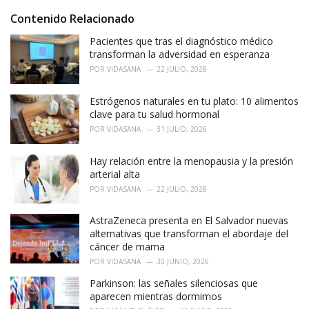
e
Contenido Relacionado
s
:
Pacientes que tras el diagnóstico médico
transforman la adversidad en esperanza
POR
VIDASANA
22 JULIO, 2026
Estrógenos naturales en tu plato: 10 alimentos
clave para tu salud hormonal
POR
VIDASANA
31 JULIO, 2026
Hay relación entre la menopausia y la presión
arterial alta
POR
VIDASANA
22 JULIO, 2026
AstraZeneca presenta en El Salvador nuevas
alternativas que transforman el abordaje del
cáncer de mama
POR
VIDASANA
30 JUNIO, 2026
Parkinson: las señales silenciosas que
aparecen mientras dormimos