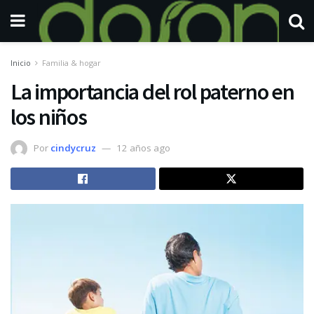
Inicio
Familia & hogar
La importancia del rol paterno en
los niños
Por
cindycruz
12 años ago