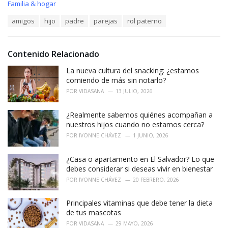
C
Familia & hogar
a
T
amigos
hijo
padre
parejas
rol paterno
t
a
e
g
g
s
o
Contenido Relacionado
:
r
i
La nueva cultura del snacking: ¿estamos
e
comiendo de más sin notarlo?
s
POR
VIDASANA
13 JULIO, 2026
:
¿Realmente sabemos quiénes acompañan a
nuestros hijos cuando no estamos cerca?
POR
IVONNE CHÁVEZ
1 JUNIO, 2026
¿Casa o apartamento en El Salvador? Lo que
debes considerar si deseas vivir en bienestar
POR
IVONNE CHÁVEZ
20 FEBRERO, 2026
Principales vitaminas que debe tener la dieta
de tus mascotas
POR
VIDASANA
29 MAYO, 2026