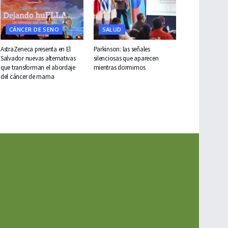
CÁNCER DE SENO
SALUD
AstraZeneca presenta en El
Parkinson: las señales
Salvador nuevas alternativas
silenciosas que aparecen
que transforman el abordaje
mientras dormimos
del cáncer de mama