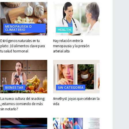
MENOPAUSEA O
CLIMATERIO
HEALTH
Estrógenos naturales en tu
Hay relación entre la
plato: 10 alimentos clave para
menopausia y la presión
tu salud hormonal
arterial alta
BIENESTAR
SIN CATEGORÍA
La nueva cultura del snacking:
Amethyst: joyas que celebran la
¿estamos comiendo de más
vida
sin notarlo?