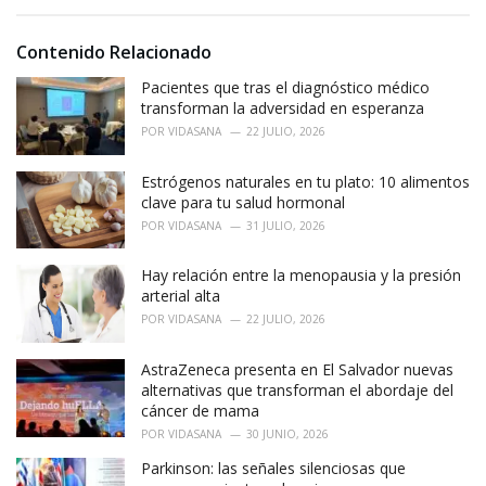
s
o
:
r
i
Contenido Relacionado
e
Pacientes que tras el diagnóstico médico
s
:
transforman la adversidad en esperanza
POR
VIDASANA
22 JULIO, 2026
Estrógenos naturales en tu plato: 10 alimentos
clave para tu salud hormonal
POR
VIDASANA
31 JULIO, 2026
Hay relación entre la menopausia y la presión
arterial alta
POR
VIDASANA
22 JULIO, 2026
AstraZeneca presenta en El Salvador nuevas
alternativas que transforman el abordaje del
cáncer de mama
POR
VIDASANA
30 JUNIO, 2026
Parkinson: las señales silenciosas que