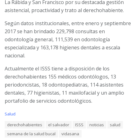
La Rábida y San Francisco por su destacada gestión
asistencial, proactividad y trato al derechohabiente.
Según datos institucionales, entre enero y septiembre
2017 se han brindado 229,798 consultas en
odontología general, 111,539 en odontología
especializada y 163,178 higienes dentales a escala
nacional.
Actualmente el ISSS tiene a disposición de los
derechohabientes 155 médicos odontólogos, 13
periodoncistas, 18 odontopediatras, 114 asistentes
dentales, 77 higienistas, 11 maxilofacial y un amplio
portafolio de servicios odontológicos.
C
Salud
a
T
derechohabientes
el salvador
ISSS
noticias
salud
t
a
e
semana de la salud bucal
vidasana
g
g