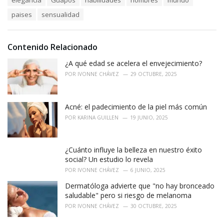
t
a
e
paises
sensualidad
g
g
s
o
:
r
i
Contenido Relacionado
e
¿A qué edad se acelera el envejecimiento?
s
:
POR
IVONNE CHÁVEZ
29 OCTUBRE, 2025
Acné: el padecimiento de la piel más común
POR
KARINA GUILLEN
19 JUNIO, 2025
¿Cuánto influye la belleza en nuestro éxito
social? Un estudio lo revela
POR
IVONNE CHÁVEZ
6 JUNIO, 2025
Dermatóloga advierte que "no hay bronceado
saludable" pero si riesgo de melanoma
POR
IVONNE CHÁVEZ
30 OCTUBRE, 2025