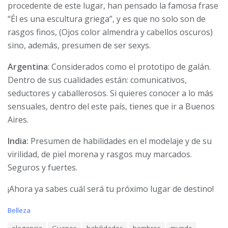
procedente de este lugar, han pensado la famosa frase
“Él es una escultura griega”, y es que no solo son de
rasgos finos, (Ojos color almendra y cabellos oscuros)
sino, además, presumen de ser sexys.
Argentina
: Considerados como el prototipo de galán.
Dentro de sus cualidades están: comunicativos,
seductores y caballerosos. Si quieres conocer a lo más
sensuales, dentro del este país, tienes que ir a Buenos
Aires.
India:
Presumen de habilidades en el modelaje y de su
virilidad, de piel morena y rasgos muy marcados.
Seguros y fuertes.
¡Ahora ya sabes cuál será tu próximo lugar de destino!
C
Belleza
a
T
elegancia
Guapos
habilidades
hombres
mundo