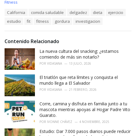
C
Fitness
a
T
California
comida saludable
delgadez
dieta
ejercicio
t
a
e
estudio
fit
fitness
gordura
investigacion
g
g
s
o
:
r
i
Contenido Relacionado
e
La nueva cultura del snacking: ¿estamos
s
:
comiendo de más sin notarlo?
POR
VIDASANA
13 JULIO, 2026
El triatlón que reta límites y conquista el
mundo llega a El Salvador
POR
VIDASANA
21 FEBRERO, 2026
Corre, camina y disfruta en familia junto a tu
mascota mientras apoyas al Hogar Padre Vito
Guarato.
POR
IVONNE CHÁVEZ
4 NOVIEMBRE, 2025
Estudio: Dar 7.000 pasos diarios puede reducir