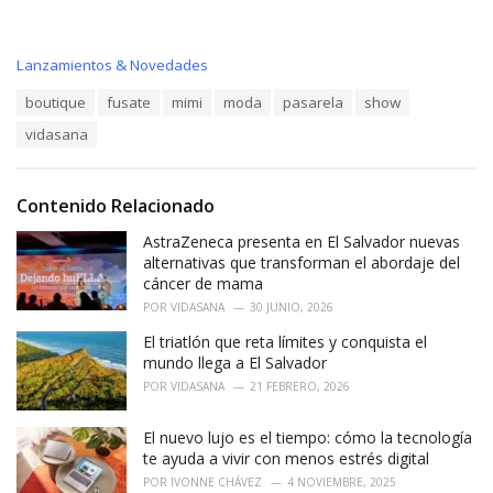
C
Lanzamientos & Novedades
a
T
boutique
fusate
mimi
moda
pasarela
show
t
a
e
vidasana
g
g
s
o
:
r
i
Contenido Relacionado
e
AstraZeneca presenta en El Salvador nuevas
s
:
alternativas que transforman el abordaje del
cáncer de mama
POR
VIDASANA
30 JUNIO, 2026
El triatlón que reta límites y conquista el
mundo llega a El Salvador
POR
VIDASANA
21 FEBRERO, 2026
El nuevo lujo es el tiempo: cómo la tecnología
te ayuda a vivir con menos estrés digital
POR
IVONNE CHÁVEZ
4 NOVIEMBRE, 2025