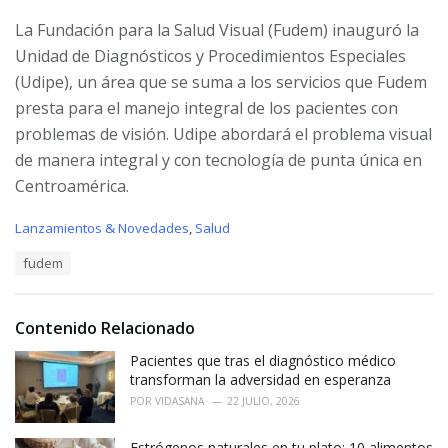
La Fundación para la Salud Visual (Fudem) inauguró la
Unidad de Diag­nósticos y Procedimientos Especiales
(Udipe), un área que se suma a los servicios que Fudem
presta para el manejo integral de los pacientes con
problemas de visión. Udipe abordará el problema visual
de manera integral y con tecnología de punta única en
Centroamérica.
C
Lanzamientos & Novedades
,
Salud
a
T
fudem
t
a
e
g
g
s
o
Contenido Relacionado
:
r
i
Pacientes que tras el diagnóstico médico
e
transforman la adversidad en esperanza
s
POR
VIDASANA
22 JULIO, 2026
:
Estrógenos naturales en tu plato: 10 alimentos