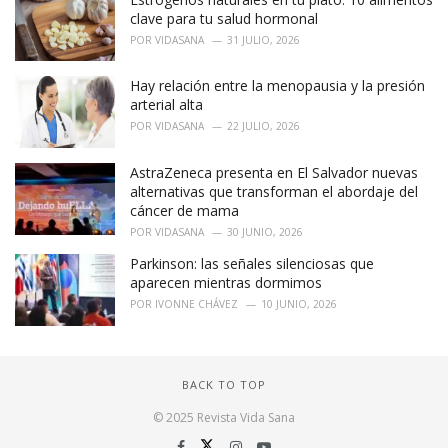
clave para tu salud hormonal
POR
VIDASANA
31 JULIO, 2026
Hay relación entre la menopausia y la presión
arterial alta
POR
VIDASANA
22 JULIO, 2026
AstraZeneca presenta en El Salvador nuevas
alternativas que transforman el abordaje del
cáncer de mama
POR
VIDASANA
30 JUNIO, 2026
Parkinson: las señales silenciosas que
aparecen mientras dormimos
POR
IVONNE CHÁVEZ
10 JUNIO, 2026
BACK TO TOP
© 2025 Revista Vida Sana