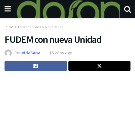
Inicio
Lanzamientos & Novedades
FUDEM con nueva Unidad
Por
VidaSana
15 años ago