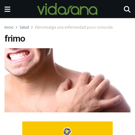
Inicio
Salud
Fibromialgia una enfermedad poco conocida
frimo