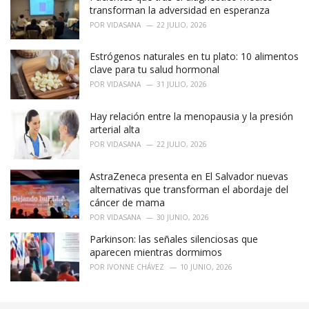
e
transforman la adversidad en esperanza
s
POR
VIDASANA
22 JULIO, 2026
:
Estrógenos naturales en tu plato: 10 alimentos
clave para tu salud hormonal
POR
VIDASANA
31 JULIO, 2026
Hay relación entre la menopausia y la presión
arterial alta
POR
VIDASANA
22 JULIO, 2026
AstraZeneca presenta en El Salvador nuevas
alternativas que transforman el abordaje del
cáncer de mama
POR
VIDASANA
30 JUNIO, 2026
Parkinson: las señales silenciosas que
aparecen mientras dormimos
POR
IVONNE CHÁVEZ
10 JUNIO, 2026