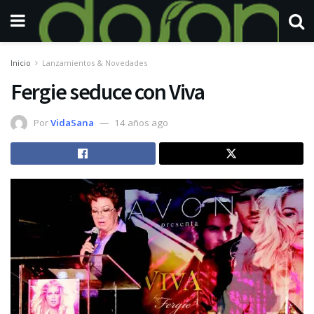
Inicio
Lanzamientos & Novedades
Fergie seduce con Viva
Por
VidaSana
14 años ago