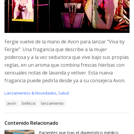
Fergie vuelve de la mano de Avon para lanzar “Viva by
Fergie”. Una fragancia que describe a la mujer
poderosa y a la vez se­ductora que vive bajo sus propias
reglas, en un aroma que combina frescas hierbas con
sensuales notas de lavanda y vetiver. Esta nueva
fragancia puede pedirla desde ya a su consejera Avon.
C
Lanzamientos & Novedades
,
Salud
a
T
avon
belleza
lanzamiento
t
a
e
g
g
s
o
Contenido Relacionado
:
r
i
Pacientes que tras el diagnóstico médico