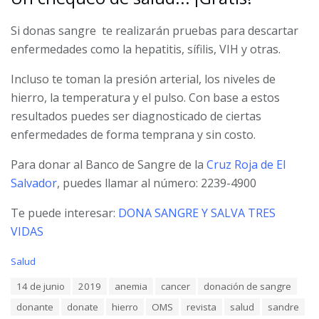
Si donas sangre te realizarán pruebas para descartar
enfermedades como la hepatitis, sífilis, VIH y otras.
Incluso te toman la presión arterial, los niveles de
hierro, la temperatura y el pulso. Con base a estos
resultados puedes ser diagnosticado de ciertas
enfermedades de forma temprana y sin costo.
Para donar al Banco de Sangre de la
Cruz Roja de El
Salvador
, puedes llamar al número: 2239-4900
Te puede interesar:
DONA SANGRE Y SALVA TRES
VIDAS
C
Salud
a
T
14 de junio
2019
anemia
cancer
donación de sangre
t
a
e
donante
donate
hierro
OMS
revista
salud
sandre
g
g