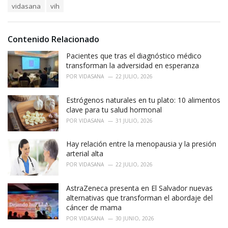
s
o
vidasana
vih
:
r
i
e
Contenido Relacionado
s
:
Pacientes que tras el diagnóstico médico
transforman la adversidad en esperanza
POR
VIDASANA
22 JULIO, 2026
Estrógenos naturales en tu plato: 10 alimentos
clave para tu salud hormonal
POR
VIDASANA
31 JULIO, 2026
Hay relación entre la menopausia y la presión
arterial alta
POR
VIDASANA
22 JULIO, 2026
AstraZeneca presenta en El Salvador nuevas
alternativas que transforman el abordaje del
cáncer de mama
POR
VIDASANA
30 JUNIO, 2026