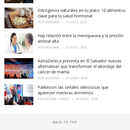
Estrógenos naturales en tu plato: 10 alimentos
clave para tu salud hormonal
POR
VIDASANA
31 JULIO, 2026
Hay relación entre la menopausia y la presión
arterial alta
POR
VIDASANA
22 JULIO, 2026
AstraZeneca presenta en El Salvador nuevas
alternativas que transforman el abordaje del
cáncer de mama
POR
VIDASANA
30 JUNIO, 2026
Parkinson: las señales silenciosas que
aparecen mientras dormimos
POR
IVONNE CHÁVEZ
10 JUNIO, 2026
BACK TO TOP