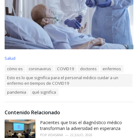
C
Salud
a
T
cómo es
coronavirus
COVID19
doctores
enfermos
t
a
e
Esto es lo que significa para el personal médico cuidar a un
g
g
enfermo en tiempos de COVID19
s
o
:
r
pandemia
qué significa
i
e
s
Contenido Relacionado
:
Pacientes que tras el diagnóstico médico
transforman la adversidad en esperanza
POR
VIDASANA
22 JULIO, 2026