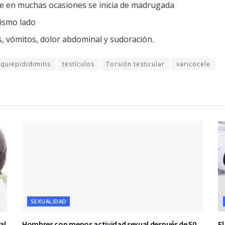
que en muchas ocasiones se inicia de madrugada
mismo lado
, vómitos, dolor abdominal y sudoración.
quiepididimitis
testículos
Torsión testicular
varicocele
SEXUALIDAD
al
Hombres con menos actividad sexual después de 50
El