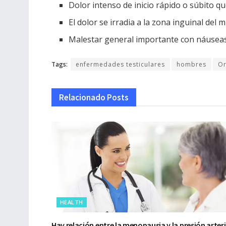
Dolor intenso de inicio rápido o súbito 
El dolor se irradia a la zona inguinal del 
Malestar general importante con náuseas
Tags:
enfermedades testiculares
hombres
Or
Relacionado
Posts
HEALTH
Hay relación entre la menopausia y la presión arteri