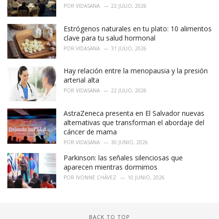
POR
VIDASANA
22 JULIO, 2026
Estrógenos naturales en tu plato: 10 alimentos
clave para tu salud hormonal
POR
VIDASANA
31 JULIO, 2026
Hay relación entre la menopausia y la presión
arterial alta
POR
VIDASANA
22 JULIO, 2026
AstraZeneca presenta en El Salvador nuevas
alternativas que transforman el abordaje del
cáncer de mama
POR
VIDASANA
30 JUNIO, 2026
Parkinson: las señales silenciosas que
aparecen mientras dormimos
POR
IVONNE CHÁVEZ
10 JUNIO, 2026
BACK TO TOP