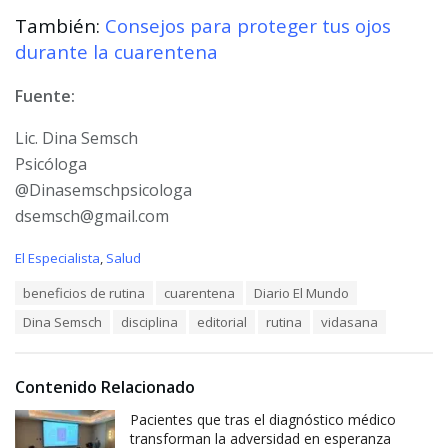
También:
Consejos para proteger tus ojos
durante la cuarentena
Fuente:
Lic. Dina Semsch
Psicóloga
@Dinasemschpsicologa
dsemsch@gmail.com
C
El Especialista
,
Salud
a
T
beneficios de rutina
cuarentena
Diario El Mundo
t
a
e
Dina Semsch
disciplina
editorial
rutina
vidasana
g
g
s
o
:
r
i
Contenido Relacionado
e
Pacientes que tras el diagnóstico médico
s
:
transforman la adversidad en esperanza