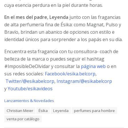
cuya esencia perdura en la piel durante horas.
En el mes del padre,
Leyenda
junto con las fragancias
de alta perfumería fina de Ésika: como Magnat, Pulso y
Bravío, brindan un abanico de opciones con estilo e
identidad únicos para sorprender a los papás en su día.
Encuentra esta fragancia con tu consultora- coach de
belleza de la marca o puedes seguir el hashtag
#ImposibleDeOlvidar y consultar la
página web
o en
sus redes sociales:
Facebook/esika.belcorp
,
Twitter/@esikabelcorp
,
Instagram/@esikabelcorp
y
Youtube/esikavideos
C
Lanzamientos & Novedades
a
T
Christian Meier
Ésika
Leyenda
perfumes para hombre
t
a
e
venta por catálogo
g
g
s
o