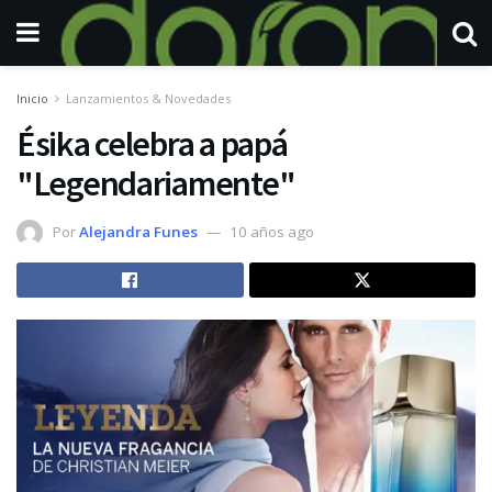
Inicio
Lanzamientos & Novedades
Ésika celebra a papá
"Legendariamente"
Por
Alejandra Funes
10 años ago