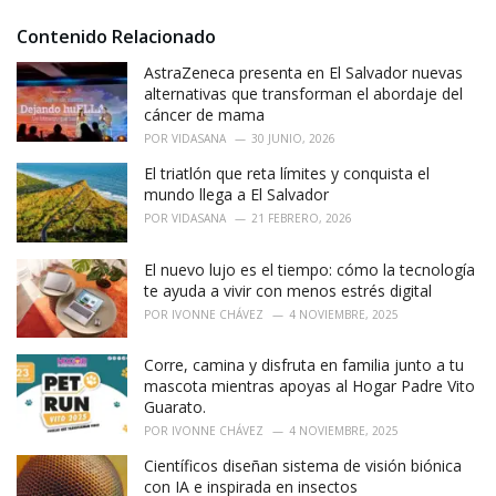
:
r
i
Contenido Relacionado
e
AstraZeneca presenta en El Salvador nuevas
s
:
alternativas que transforman el abordaje del
cáncer de mama
POR
VIDASANA
30 JUNIO, 2026
El triatlón que reta límites y conquista el
mundo llega a El Salvador
POR
VIDASANA
21 FEBRERO, 2026
El nuevo lujo es el tiempo: cómo la tecnología
te ayuda a vivir con menos estrés digital
POR
IVONNE CHÁVEZ
4 NOVIEMBRE, 2025
Corre, camina y disfruta en familia junto a tu
mascota mientras apoyas al Hogar Padre Vito
Guarato.
POR
IVONNE CHÁVEZ
4 NOVIEMBRE, 2025
Científicos diseñan sistema de visión biónica
con IA e inspirada en insectos