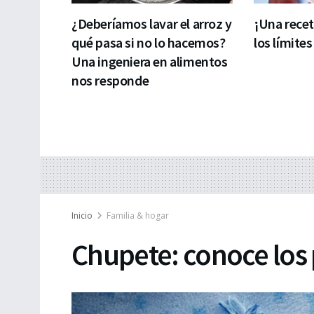
¿Deberíamos lavar el arroz y
¡Una rece
qué pasa si no lo hacemos?
los límites
Una ingeniera en alimentos
nos responde
Inicio
Familia & hogar
Chupete: conoce los 