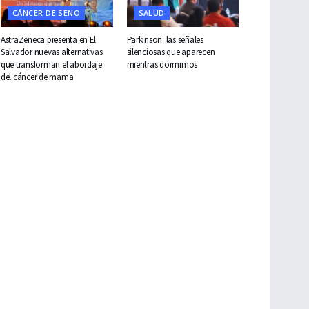
CÁNCER DE SENO
SALUD
AstraZeneca presenta en El
Parkinson: las señales
Salvador nuevas alternativas
silenciosas que aparecen
que transforman el abordaje
mientras dormimos
del cáncer de mama