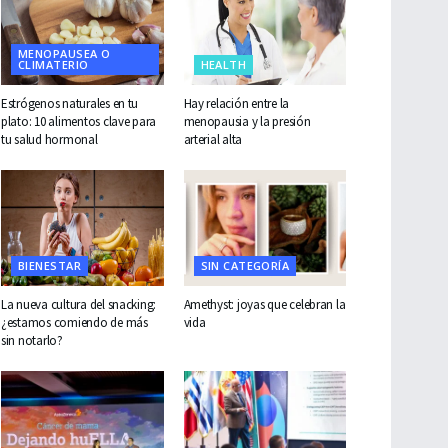
MENOPAUSEA O
CLIMATERIO
HEALTH
Estrógenos naturales en tu
Hay relación entre la
plato: 10 alimentos clave para
menopausia y la presión
tu salud hormonal
arterial alta
BIENESTAR
SIN CATEGORÍA
La nueva cultura del snacking:
Amethyst: joyas que celebran la
¿estamos comiendo de más
vida
sin notarlo?