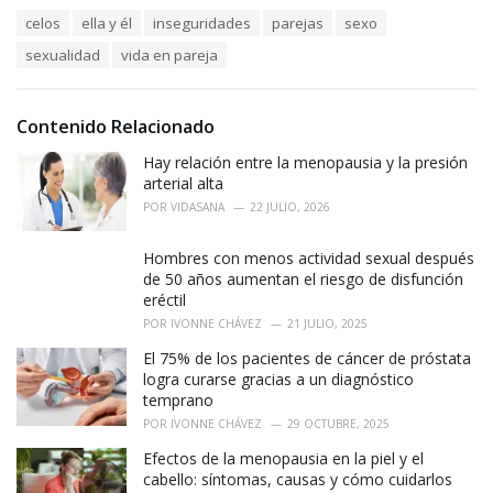
a
T
celos
ella y él
inseguridades
parejas
sexo
t
a
e
sexualidad
vida en pareja
g
g
s
o
:
r
i
Contenido Relacionado
e
Hay relación entre la menopausia y la presión
s
:
arterial alta
POR
VIDASANA
22 JULIO, 2026
Hombres con menos actividad sexual después
de 50 años aumentan el riesgo de disfunción
eréctil
POR
IVONNE CHÁVEZ
21 JULIO, 2025
El 75% de los pacientes de cáncer de próstata
logra curarse gracias a un diagnóstico
temprano
POR
IVONNE CHÁVEZ
29 OCTUBRE, 2025
Efectos de la menopausia en la piel y el
cabello: síntomas, causas y cómo cuidarlos