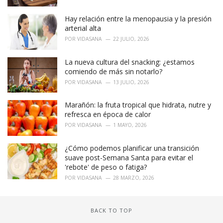
Hay relación entre la menopausia y la presión
arterial alta
POR
VIDASANA
22 JULIO, 2026
La nueva cultura del snacking: ¿estamos
comiendo de más sin notarlo?
POR
VIDASANA
13 JULIO, 2026
Marañón: la fruta tropical que hidrata, nutre y
refresca en época de calor
POR
VIDASANA
1 MAYO, 2026
¿Cómo podemos planificar una transición
suave post-Semana Santa para evitar el
'rebote' de peso o fatiga?
POR
VIDASANA
28 MARZO, 2026
BACK TO TOP