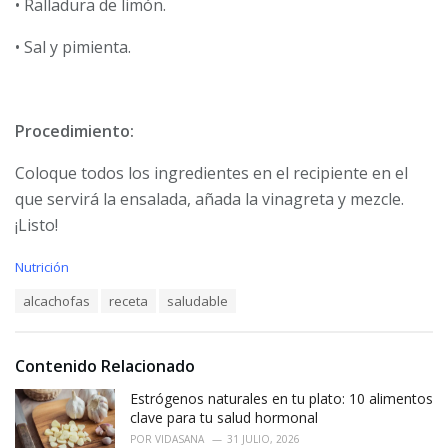
• Ralladura de limón.
• Sal y pimienta.
Procedimiento:
Coloque todos los ingredientes en el recipiente en el
que servirá la ensalada, añada la vinagreta y mezcle.
¡Listo!
C
Nutrición
a
T
alcachofas
receta
saludable
t
a
e
g
g
s
o
Contenido Relacionado
:
r
i
Estrógenos naturales en tu plato: 10 alimentos
e
clave para tu salud hormonal
s
POR
VIDASANA
31 JULIO, 2026
: