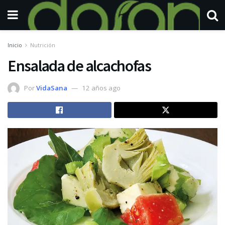
Inicio
Nutrición
Ensalada de alcachofas
Por
VidaSana
12 años ago