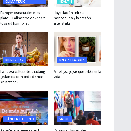
CLIMATERIO
HEALTH
Estrógenos naturales en tu
Hay relación entre la
plato: 10 alimentos clave para
menopausia y la presión
tu salud hormonal
arterial alta
BIENESTAR
SIN CATEGORÍA
La nueva cultura del snacking:
Amethyst: joyas que celebran la
¿estamos comiendo de más
vida
sin notarlo?
CÁNCER DE SENO
SALUD
AstraZeneca presenta en El
Parkinson: las señales