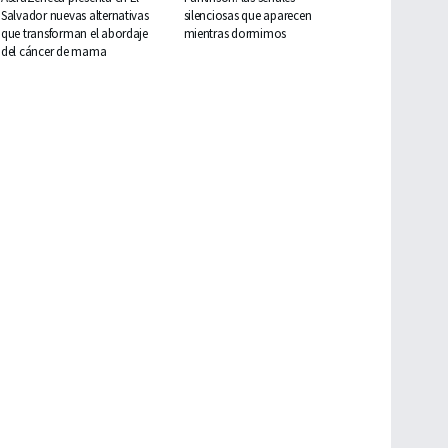
Salvador nuevas alternativas
silenciosas que aparecen
que transforman el abordaje
mientras dormimos
del cáncer de mama