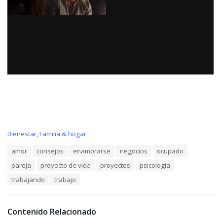
C
Bienestar
,
Familia & hogar
a
T
amor
consejos
enamorarse
negocios
ocupado
t
a
e
pareja
proyecto de vida
proyectos
psicologia
g
g
s
o
trabajando
trabajo
:
r
i
e
Contenido Relacionado
s