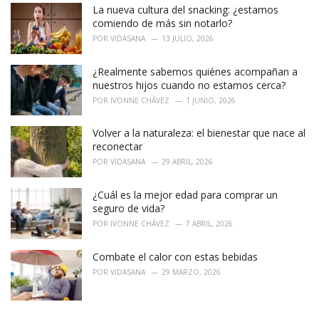
:
La nueva cultura del snacking: ¿estamos
comiendo de más sin notarlo?
POR
VIDASANA
13 JULIO, 2026
¿Realmente sabemos quiénes acompañan a
nuestros hijos cuando no estamos cerca?
POR
IVONNE CHÁVEZ
1 JUNIO, 2026
Volver a la naturaleza: el bienestar que nace al
reconectar
POR
VIDASANA
29 ABRIL, 2026
¿Cuál es la mejor edad para comprar un
seguro de vida?
POR
IVONNE CHÁVEZ
7 ABRIL, 2026
Combate el calor con estas bebidas
POR
VIDASANA
29 MARZO, 2026