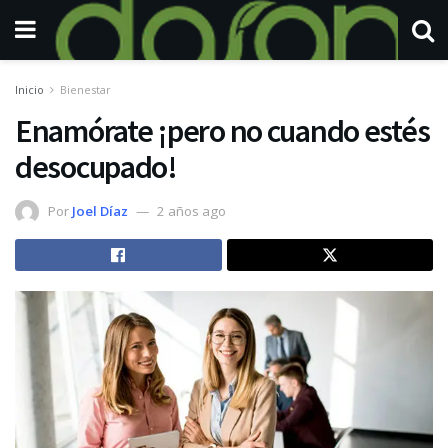
Inicio
Bienestar
Enamórate ¡pero no cuando estés
desocupado!
Por
Joel Díaz
2 años ago