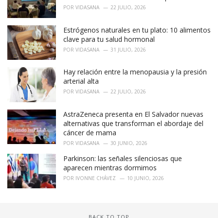
i
POR
VIDASANA
22 JULIO, 2026
e
s
Estrógenos naturales en tu plato: 10 alimentos
:
clave para tu salud hormonal
POR
VIDASANA
31 JULIO, 2026
Hay relación entre la menopausia y la presión
arterial alta
POR
VIDASANA
22 JULIO, 2026
AstraZeneca presenta en El Salvador nuevas
alternativas que transforman el abordaje del
cáncer de mama
POR
VIDASANA
30 JUNIO, 2026
Parkinson: las señales silenciosas que
aparecen mientras dormimos
POR
IVONNE CHÁVEZ
10 JUNIO, 2026
BACK TO TOP