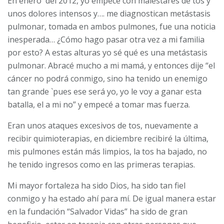
En enero del 2012, yo empecé con malestares de tos y
unos dolores intensos y…. me diagnostican metástasis
pulmonar, tomada en ambos pulmones, fue una noticia
inesperada… ¿Cómo hago pasar otra vez a mi familia
por esto? A estas alturas yo sé qué es una metástasis
pulmonar. Abracé mucho a mi mamá, y entonces dije “el
cáncer no podrá conmigo, sino ha tenido un enemigo
tan grande `pues ese será yo, yo le voy a ganar esta
batalla, el a mi no” y empecé a tomar mas fuerza.
Eran unos ataques excesivos de tos, nuevamente a
recibir quimioterapias, en diciembre recibiré la última,
mis pulmones están más limpios, la tos ha bajado, no
he tenido ingresos como en las primeras terapias.
Mi mayor fortaleza ha sido Dios, ha sido tan fiel
conmigo y ha estado ahí para mí. De igual manera estar
en la fundación “Salvador Vidas” ha sido de gran