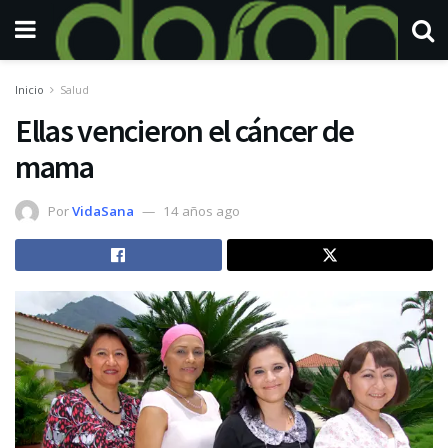
Inicio
Salud
Ellas vencieron el cáncer de
mama
Por
VidaSana
14 años ago