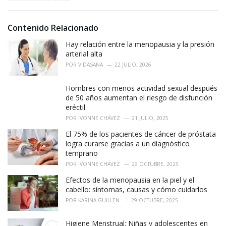
s
o
:
r
i
Contenido Relacionado
e
Hay relación entre la menopausia y la presión
s
:
arterial alta
POR
VIDASANA
22 JULIO, 2026
Hombres con menos actividad sexual después
de 50 años aumentan el riesgo de disfunción
eréctil
POR
IVONNE CHÁVEZ
21 JULIO, 2025
El 75% de los pacientes de cáncer de próstata
logra curarse gracias a un diagnóstico
temprano
POR
IVONNE CHÁVEZ
29 OCTUBRE, 2025
Efectos de la menopausia en la piel y el
cabello: síntomas, causas y cómo cuidarlos
POR
KARINA GUILLEN
29 OCTUBRE, 2025
Higiene Menstrual: Niñas y adolescentes en