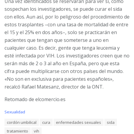
Una vez identificados se reservarán para ver si, como
sospechan los investigadores, se puede curar el sida
con ellos. Aun así, por lo peligroso del procedimiento de
estos trasplantes –con una tasa de mortalidad de entre
el 15 y el 25% en dos años–, solo se practicarán en
pacientes que tengan que someterse a uno en
cualquier caso. Es decir, gente que tenga leucemia y
esté infectada por VIH. Los investigadores creen que no
serán más de 2 o 3 al año en España, pero que esta
cifra puede multiplicarse con otros países del mundo.
«No son en exclusiva para pacientes españoles»,
recalcó Rafael Matesanz, director de la ONT.
Retomado de elcomercio.es
C
Sexualidad
a
T
cordón umbilical
cura
enfermedades sexuales
sida
t
a
e
tratamiento
vih
g
g