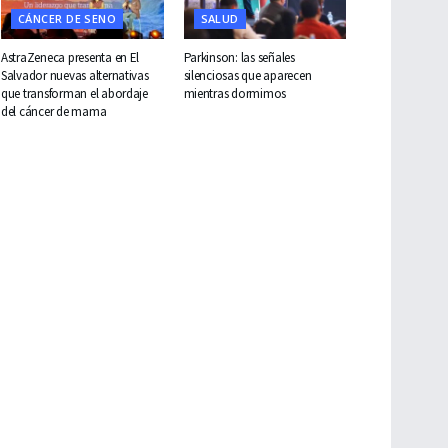
CÁNCER DE SENO
SALUD
AstraZeneca presenta en El
Parkinson: las señales
Salvador nuevas alternativas
silenciosas que aparecen
que transforman el abordaje
mientras dormimos
del cáncer de mama