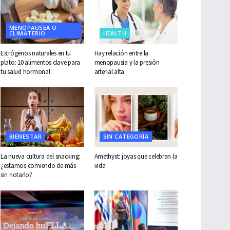
MENOPAUSEA O
CLIMATERIO
HEALTH
Estrógenos naturales en tu
Hay relación entre la
plato: 10 alimentos clave para
menopausia y la presión
tu salud hormonal
arterial alta
BIENESTAR
SIN CATEGORÍA
La nueva cultura del snacking:
Amethyst: joyas que celebran la
¿estamos comiendo de más
vida
sin notarlo?