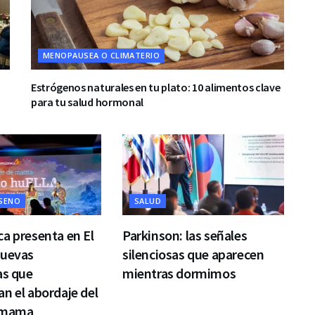
MENOPAUSEA O CLIMATERIO
Estrógenos naturales en tu plato: 10 alimentos clave
para tu salud hormonal
 SENO
SALUD
a presenta en El
Parkinson: las señales
nuevas
silenciosas que aparecen
as que
mientras dormimos
n el abordaje del
 mama