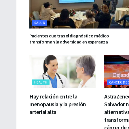
SALUD
Pacientes que tras el diagnóstico médico
transforman la adversidad en esperanza
HEALTH
CÁNCER DE
Hay relación entre la
AstraZenec
menopausia y la presión
Salvador 
arterial alta
alternativ
transforma
cáncer de