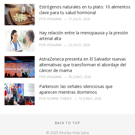
Estrógenos naturales en tu plato: 10 alimentos
clave para tu salud hormonal
POR
VIDASANA
31 JULIO, 2026
Hay relación entre la menopausia y la presión
arterial alta
POR
VIDASANA
22 JULIO, 2026
AstraZeneca presenta en El Salvador nuevas
alternativas que transforman el abordaje del
cáncer de mama
POR
VIDASANA
30 JUNIO, 2026
Parkinson: las señales silenciosas que
aparecen mientras dormimos
POR
IVONNE CHÁVEZ
10 JUNIO, 2026
BACK TO TOP
© 2025 Revista Vida Sana