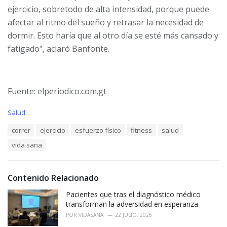
ejercicio, sobretodo de alta intensidad, porque puede
afectar al ritmo del sueño y retrasar la necesidad de
dormir. Esto haría que al otro día se esté más cansado y
fatigado", aclaró Banfonte.
Fuente: elperiodico.com.gt
C
Salud
a
T
correr
ejercicio
esfuerzo físico
fitness
salud
t
a
e
vida sana
g
g
s
o
:
r
i
Contenido Relacionado
e
Pacientes que tras el diagnóstico médico
s
:
transforman la adversidad en esperanza
POR
VIDASANA
22 JULIO, 2026