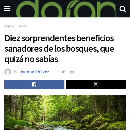
Inicio
Salud
Diez sorprendentes beneficios
sanadores de los bosques, que
quizá no sabías
Por
Ivonne Chávez
1 año ago