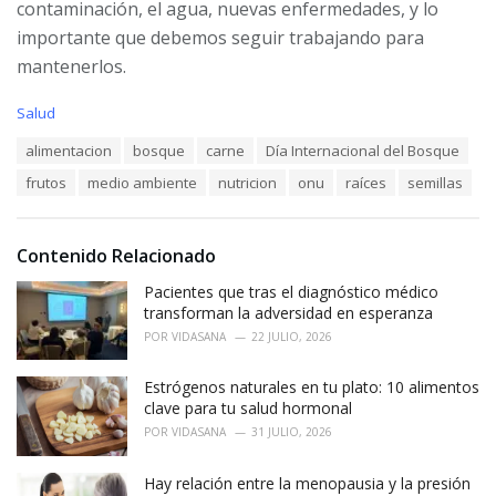
contaminación, el agua, nuevas enfermedades, y lo
importante que debemos seguir trabajando para
mantenerlos.
C
Salud
a
T
alimentacion
bosque
carne
Día Internacional del Bosque
t
a
e
frutos
medio ambiente
nutricion
onu
raíces
semillas
g
g
s
o
:
r
i
Contenido Relacionado
e
Pacientes que tras el diagnóstico médico
s
:
transforman la adversidad en esperanza
POR
VIDASANA
22 JULIO, 2026
Estrógenos naturales en tu plato: 10 alimentos
clave para tu salud hormonal
POR
VIDASANA
31 JULIO, 2026
Hay relación entre la menopausia y la presión