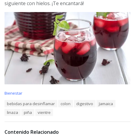
siguiente con hielos. ¡Te encantará!
C
Bienestar
a
T
bebidas para desinflamar
colon
digestivo
Jamaica
t
a
e
linaza
piña
vientre
g
g
s
o
:
r
i
Contenido Relacionado