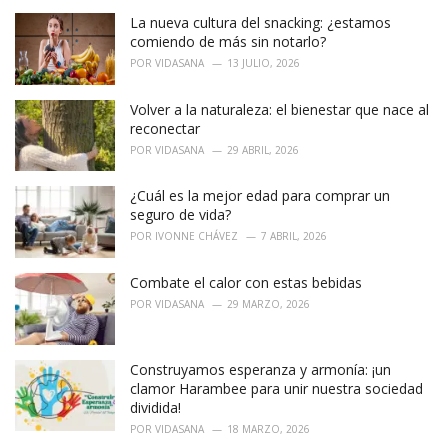
e
La nueva cultura del snacking: ¿estamos
s
:
comiendo de más sin notarlo?
POR
VIDASANA
13 JULIO, 2026
Volver a la naturaleza: el bienestar que nace al
reconectar
POR
VIDASANA
29 ABRIL, 2026
¿Cuál es la mejor edad para comprar un
seguro de vida?
POR
IVONNE CHÁVEZ
7 ABRIL, 2026
Combate el calor con estas bebidas
POR
VIDASANA
29 MARZO, 2026
Construyamos esperanza y armonía: ¡un
clamor Harambee para unir nuestra sociedad
dividida!
POR
VIDASANA
18 MARZO, 2026