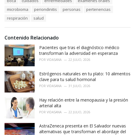
boca
cuidados
enfermedades
exámenes orales
t
a
e
microbioma
periondinitis
personas
pertenencias
g
g
s
o
respiración
salud
:
r
i
e
Contenido Relacionado
s
:
Pacientes que tras el diagnóstico médico
transforman la adversidad en esperanza
POR
VIDASANA
22 JULIO, 2026
Estrógenos naturales en tu plato: 10 alimentos
clave para tu salud hormonal
POR
VIDASANA
31 JULIO, 2026
Hay relación entre la menopausia y la presión
arterial alta
POR
VIDASANA
22 JULIO, 2026
AstraZeneca presenta en El Salvador nuevas
alternativas que transforman el abordaje del