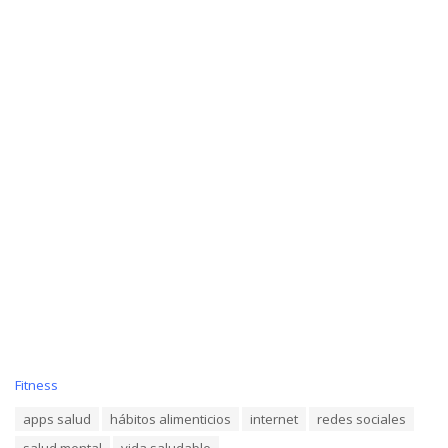
C
Fitness
a
T
apps salud
hábitos alimenticios
internet
redes sociales
t
a
e