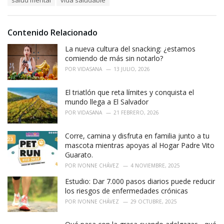
salud mental
vida saludable
g
g
s
o
:
r
i
Contenido Relacionado
e
La nueva cultura del snacking: ¿estamos
s
:
comiendo de más sin notarlo?
POR
VIDASANA
13 JULIO, 2026
El triatlón que reta límites y conquista el
mundo llega a El Salvador
POR
VIDASANA
21 FEBRERO, 2026
Corre, camina y disfruta en familia junto a tu
mascota mientras apoyas al Hogar Padre Vito
Guarato.
POR
IVONNE CHÁVEZ
4 NOVIEMBRE, 2025
Estudio: Dar 7.000 pasos diarios puede reducir
los riesgos de enfermedades crónicas
POR
IVONNE CHÁVEZ
29 OCTUBRE, 2025