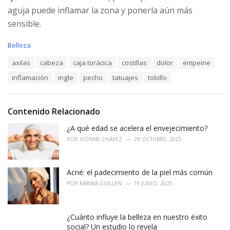
aguja puede inflamar la zona y ponerla aún más
sensible.
C
Belleza
a
T
axilas
cabeza
caja torácica
costillas
dolor
empeine
t
a
e
inflamación
ingle
pecho
tatuajes
tobillo
g
g
s
o
:
r
i
Contenido Relacionado
e
¿A qué edad se acelera el envejecimiento?
s
:
POR
IVONNE CHÁVEZ
29 OCTUBRE, 2025
Acné: el padecimiento de la piel más común
POR
KARINA GUILLEN
19 JUNIO, 2025
¿Cuánto influye la belleza en nuestro éxito
social? Un estudio lo revela