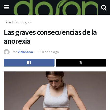
Inicio
Sin categoría
Las graves consecuencias de la
anorexia
Por
VidaSana
10 años ago