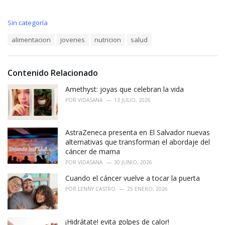
C
Sin categoría
a
T
alimentacion
jovenes
nutricion
salud
t
a
e
g
g
s
o
Contenido Relacionado
:
r
i
Amethyst: joyas que celebran la vida
e
POR
VIDASANA
13 JULIO, 2026
s
:
AstraZeneca presenta en El Salvador nuevas
alternativas que transforman el abordaje del
cáncer de mama
POR
VIDASANA
30 JUNIO, 2026
Cuando el cáncer vuelve a tocar la puerta
POR
LENNY CASTRO
25 ENERO, 2026
¡Hidrátate! evita golpes de calor!