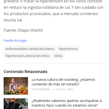
prevenir o tratar la hipertensión en los niños consiste
en reducir la ingesta cotidiana de sal. Y ten cuidado con
los productos procesados, que a menudo contienen
mucha sal.
Fuente: Etapa Infantil
C
Familia & hogar
a
T
enfermedades cardiovasculares
hipertension
t
a
e
hipertensión arterial en niños
niños
g
g
s
o
:
r
i
Contenido Relacionado
e
La nueva cultura del snacking: ¿estamos
s
:
comiendo de más sin notarlo?
POR
VIDASANA
13 JULIO, 2026
¿Realmente sabemos quiénes acompañan a
nuestros hijos cuando no estamos cerca?