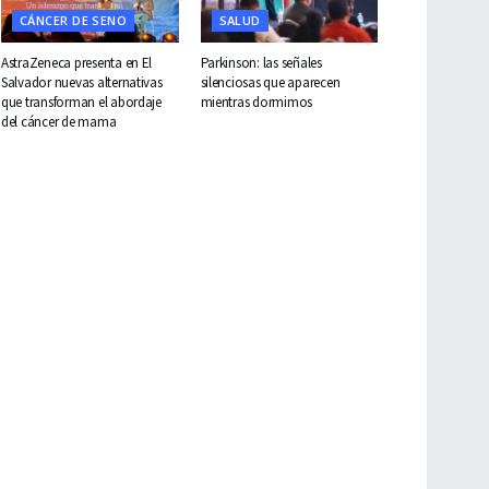
CÁNCER DE SENO
SALUD
AstraZeneca presenta en El
Parkinson: las señales
Salvador nuevas alternativas
silenciosas que aparecen
que transforman el abordaje
mientras dormimos
del cáncer de mama