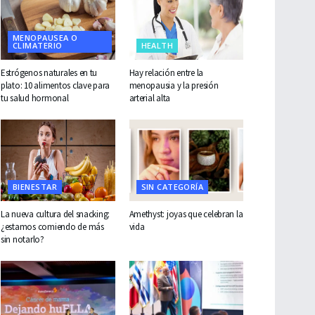
MENOPAUSEA O
CLIMATERIO
HEALTH
Estrógenos naturales en tu
Hay relación entre la
plato: 10 alimentos clave para
menopausia y la presión
tu salud hormonal
arterial alta
BIENESTAR
SIN CATEGORÍA
La nueva cultura del snacking:
Amethyst: joyas que celebran la
¿estamos comiendo de más
vida
sin notarlo?