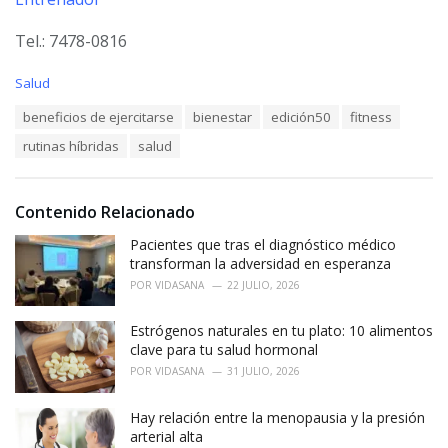
Tel.: 7478-0816
C
Salud
a
T
beneficios de ejercitarse
bienestar
edición50
fitness
t
a
e
rutinas híbridas
salud
g
g
s
o
:
r
i
Contenido Relacionado
e
Pacientes que tras el diagnóstico médico
s
:
transforman la adversidad en esperanza
POR
VIDASANA
22 JULIO, 2026
Estrógenos naturales en tu plato: 10 alimentos
clave para tu salud hormonal
POR
VIDASANA
31 JULIO, 2026
Hay relación entre la menopausia y la presión
arterial alta