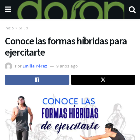
Inicio
Salud
Conoce las formas híbridas para
ejercitarte
Por
Emilia Pérez
9 años ago