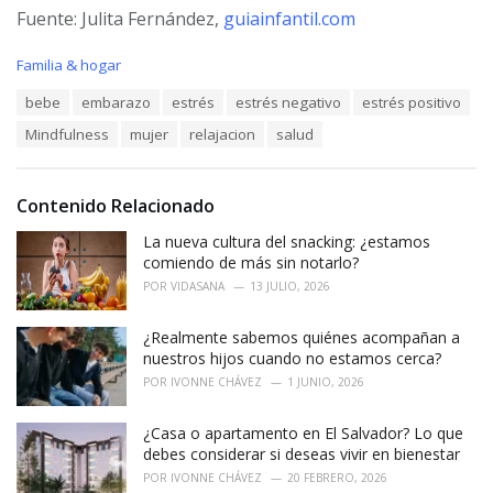
Fuente: Julita Fernández,
guiainfantil.com
C
Familia & hogar
a
T
bebe
embarazo
estrés
estrés negativo
estrés positivo
t
a
e
Mindfulness
mujer
relajacion
salud
g
g
s
o
:
r
i
Contenido Relacionado
e
La nueva cultura del snacking: ¿estamos
s
:
comiendo de más sin notarlo?
POR
VIDASANA
13 JULIO, 2026
¿Realmente sabemos quiénes acompañan a
nuestros hijos cuando no estamos cerca?
POR
IVONNE CHÁVEZ
1 JUNIO, 2026
¿Casa o apartamento en El Salvador? Lo que
debes considerar si deseas vivir en bienestar
POR
IVONNE CHÁVEZ
20 FEBRERO, 2026