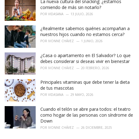
La nueva cultura del snacking: ¿estamos
comiendo de más sin notarlo?
POR
VIDASANA
13 JULIO, 2026
¿Realmente sabemos quiénes acompañan a
nuestros hijos cuando no estamos cerca?
POR
IVONNE CHÁVEZ
1 JUNIO, 2026
¿Casa o apartamento en El Salvador? Lo que
debes considerar si deseas vivir en bienestar
POR
IVONNE CHÁVEZ
20 FEBRERO, 2026
Principales vitaminas que debe tener la dieta
de tus mascotas
POR
VIDASANA
29 MAYO, 2026
Cuando el telón se abre para todos: el teatro
como hogar de las personas con síndrome de
Down
POR
IVONNE CHÁVEZ
26 DICIEMBRE, 2025