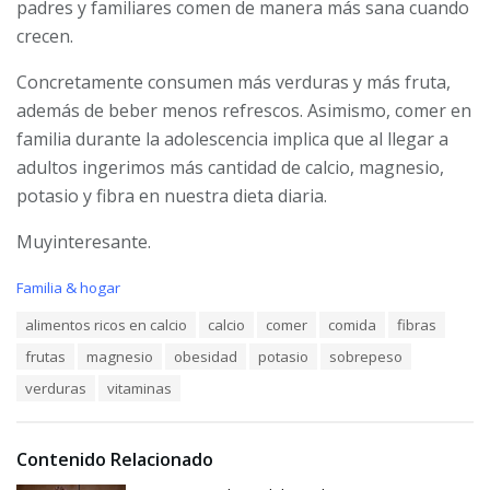
padres y familiares comen de manera más sana cuando
crecen.
Concretamente consumen más verduras y más fruta,
además de beber menos refrescos. Asimismo, comer en
familia durante la adolescencia implica que al llegar a
adultos ingerimos más cantidad de calcio, magnesio,
potasio y fibra en nuestra dieta diaria.
Muyinteresante.
C
Familia & hogar
a
T
alimentos ricos en calcio
calcio
comer
comida
fibras
t
a
e
frutas
magnesio
obesidad
potasio
sobrepeso
g
g
s
o
verduras
vitaminas
:
r
i
e
Contenido Relacionado
s
: